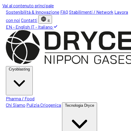
Vai al contenuto principale
Sostenibilità & Innovazione
FAQ
Stabilimenti / Network
Lavora
con noi
Contatti
it
EN - English
IT - Italiano
Cryoblasting
Pharma / Food
Chi Siamo
Pulizia Criogenica
Tecnologia Dryce