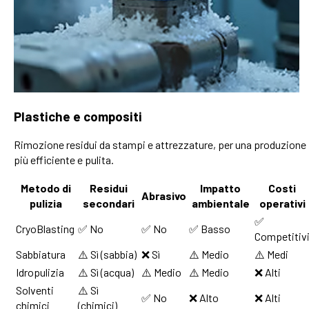
Plastiche e compositi
Rimozione residui da stampi e attrezzature, per una produzione
più efficiente e pulita.
Metodo di
Residui
Impatto
Costi
Abrasivo
pulizia
secondari
ambientale
operativi
✅
CryoBlasting
✅ No
✅ No
✅ Basso
Competitiv
Sabbiatura
⚠️ Sì (sabbia)
❌ Sì
⚠️ Medio
⚠️ Medi
Idropulizia
⚠️ Sì (acqua)
⚠️ Medio
⚠️ Medio
❌ Alti
Solventi
⚠️ Sì
✅ No
❌ Alto
❌ Alti
chimici
(chimici)