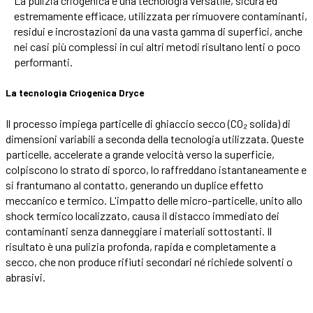
La pulizia criogenica è una tecnologia versatile, sicura ed
estremamente efficace, utilizzata per rimuovere contaminanti,
residui e incrostazioni da una vasta gamma di superfici, anche
nei casi più complessi in cui altri metodi risultano lenti o poco
performanti.
La tecnologia Criogenica Dryce
Il processo impiega particelle di ghiaccio secco (CO₂ solida) di
dimensioni variabili a seconda della tecnologia utilizzata. Queste
particelle, accelerate a grande velocità verso la superficie,
colpiscono lo strato di sporco, lo raffreddano istantaneamente e
si frantumano al contatto, generando un duplice effetto
meccanico e termico. L'impatto delle micro-particelle, unito allo
shock termico localizzato, causa il distacco immediato dei
contaminanti senza danneggiare i materiali sottostanti. Il
risultato è una pulizia profonda, rapida e completamente a
secco, che non produce rifiuti secondari né richiede solventi o
abrasivi.