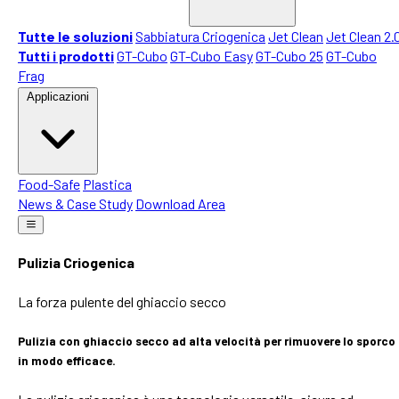
Tutte le soluzioni
Sabbiatura Criogenica
Jet Clean
Jet Clean 2.
Tutti i prodotti
GT-Cubo
GT-Cubo Easy
GT-Cubo 25
GT-Cubo
Frag
Applicazioni
Food-Safe
Plastica
News & Case Study
Download Area
Pulizia Criogenica
La forza pulente del ghiaccio secco
Pulizia con ghiaccio secco ad alta velocità per rimuovere lo sporco
in modo efficace.