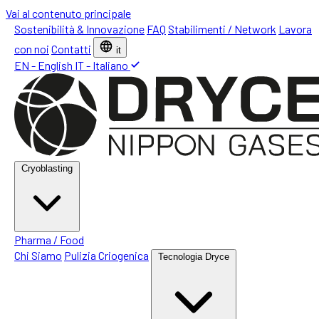
Vai al contenuto principale
Sostenibilità & Innovazione
FAQ
Stabilimenti / Network
Lavora
con noi
Contatti
it
EN - English
IT - Italiano
Cryoblasting
Pharma / Food
Chi Siamo
Pulizia Criogenica
Tecnologia Dryce